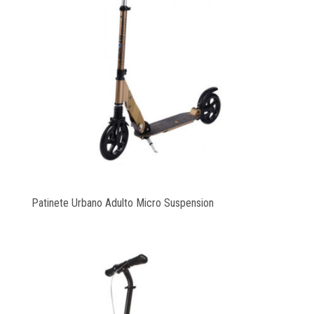
Patinete Urbano Adulto Micro Suspension