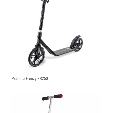
Patinete Frenzy FR250