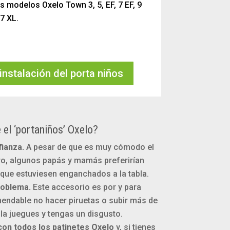
 modelos Oxelo Town 3, 5, EF, 7 EF, 9
7 XL.
instalación del porta niños
 el ‘portaniños’ Oxelo?
ianza.
A pesar de que es muy cómodo el
cro, algunos papás y mamás preferirían
 que estuviesen enganchados a la tabla.
roblema.
Este accesorio es por y para
endable no hacer piruetas o subir más de
e la juegues y tengas un disgusto.
on todos los patinetes Oxelo
y, si tienes