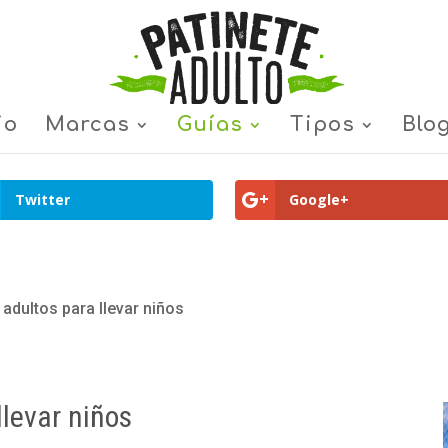
io
Marcas
Guías
Tipos
Blo
Twitter
Google+
adultos para llevar niños
llevar niños