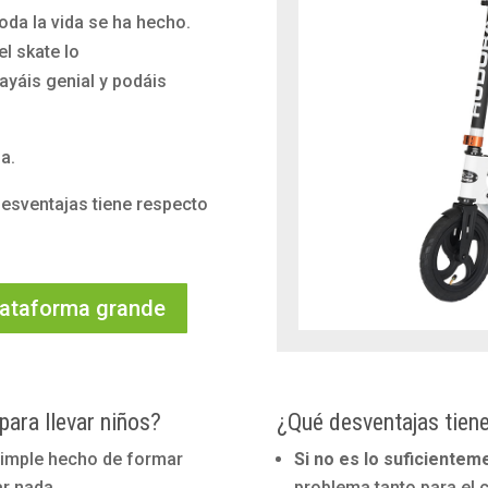
oda la vida se ha hecho.
el skate lo
ayáis genial y podáis
a.
desventajas tiene respecto
plataforma grande
para llevar niños?
¿Qué desventajas tiene
simple hecho de formar
Si no es lo suficiente
ar nada.
problema tanto para el