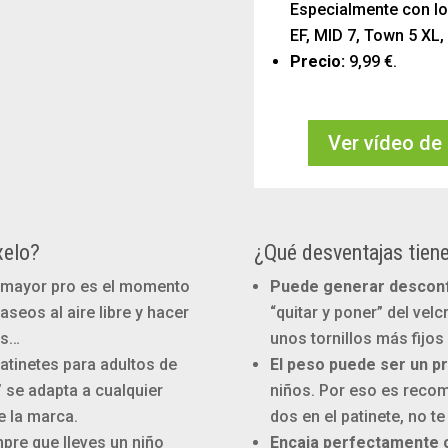
Especialmente con los
EF, MID 7, Town 5 XL, 
Precio:
9,99 €.
Ver vídeo de 
xelo?
¿Qué desventajas tiene
 mayor pro es el momento
Puede generar desconf
aseos al aire libre y hacer
“quitar y poner” del vel
ás…
unos tornillos más fijos
atinetes para adultos de
El peso puede ser un p
 se adapta a cualquier
niños. Por eso es recom
e la marca.
dos en el patinete, no t
pre que lleves un niño
Encaja perfectamente c