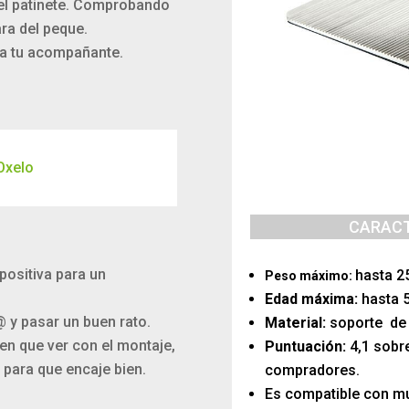
 del patinete. Comprobando
ara del peque.
 a tu acompañante.
 Oxelo
CARACT
positiva para un
hasta 2
Peso máximo:
Edad máxima:
hasta 
@ y pasar un buen rato.
Material:
soporte de a
en que ver con el montaje,
Puntuación:
4,1 sobr
 para que encaje bien.
compradores.
Es compatible con m