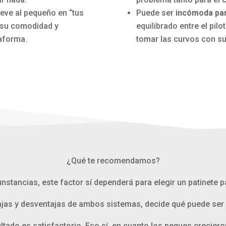
lleve al pequeño en “tus
Puede ser
incómoda para
 su comodidad y
equilibrado entre el pil
taforma.
tomar las curvos con s
¿Qué te recomendamos?
unstancias, este factor sí dependerá para elegir un patinete 
ajas y desventajas de ambos sistemas, decide qué puede ser 
tado es satisfactorio. Eso sí, en cuanto los peques crecieron