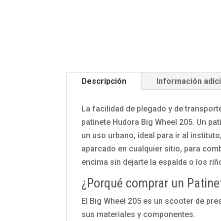
Descripción
Información adic
La facilidad de plegado y de transport
patinete Hudora Big Wheel 205. Un pat
un uso urbano, ideal para ir al institut
aparcado en cualquier sitio, para comb
encima sin dejarte la espalda o los ri
¿Porqué comprar un Patine
El Big Wheel 205 es un scooter de pres
sus materiales y componentes.