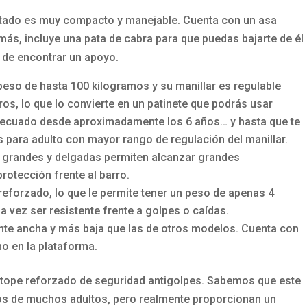
ultado es muy compacto y manejable. Cuenta con un asa
más, incluye una pata de cabra para que puedas bajarte de él
d de encontrar un apoyo.
peso de hasta 100 kilogramos y su manillar es regulable
os, lo que lo convierte en un patinete que podrás usar
decuado desde aproximadamente los 6 años… y hasta que te
s para adulto con mayor rango de regulación del manillar.
 grandes y delgadas permiten alcanzar grandes
rotección frente al barro.
reforzado, lo que le permite tener un peso de apenas 4
la vez ser resistente frente a golpes o caídas.
nte ancha y más baja que las de otros modelos. Cuenta con
mo en la plataforma.
n tope reforzado de seguridad antigolpes. Sabemos que este
dos de muchos adultos, pero realmente proporcionan un