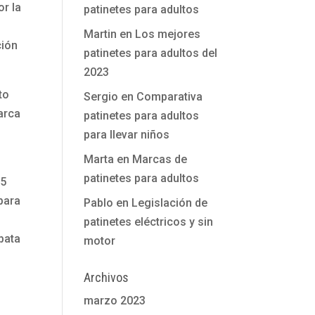
or la
patinetes para adultos
Martin
en
Los mejores
ción
patinetes para adultos del
2023
to
Sergio
en
Comparativa
arca
patinetes para adultos
para llevar niños
Marta
en
Marcas de
patinetes para adultos
05
para
Pablo
en
Legislación de
patinetes eléctricos y sin
pata
motor
Archivos
marzo 2023