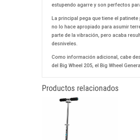
estupendo agarre y son perfectos par
La principal pega que tiene el patinet
no lo hace apropiado para asumir terr
parte de la vibración, pero acaba res
desniveles.
Como información adicional, cabe des
del Big Wheel 205, el Big Wheel Genera
Productos relacionados