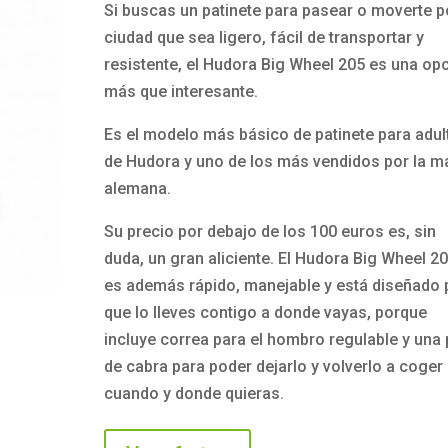
Si buscas un patinete para pasear o moverte p
ciudad que sea ligero, fácil de transportar y
resistente, el Hudora Big Wheel 205 es una op
más que interesante.
Es el modelo más básico de patinete para adul
de Hudora y uno de los más vendidos por la m
alemana.
Su precio por debajo de los 100 euros es, sin
duda, un gran aliciente. El Hudora Big Wheel 2
es además rápido, manejable y está diseñado 
que lo lleves contigo a donde vayas, porque
incluye correa para el hombro regulable y una 
de cabra para poder dejarlo y volverlo a coger
cuando y donde quieras.