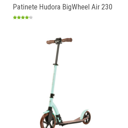
Patinete Hudora BigWheel Air 230
Valorado
con
4.00
de 5