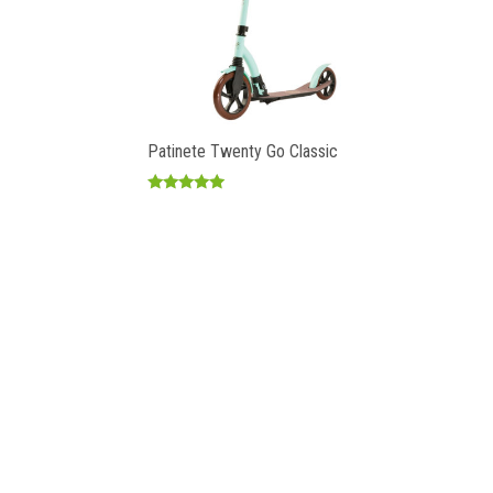
Patinete Twenty Go Classic
Valorado
con
5.00
de 5