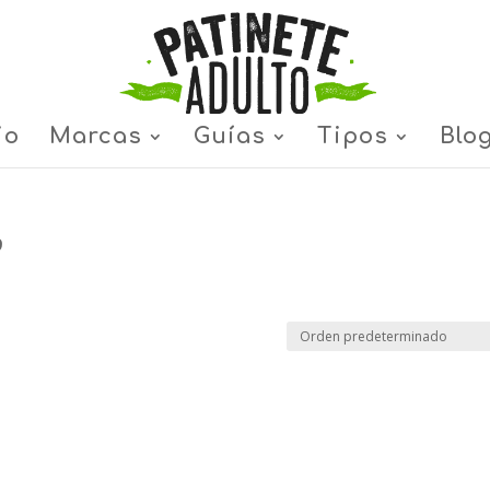
io
Marcas
Guías
Tipos
Blo
9